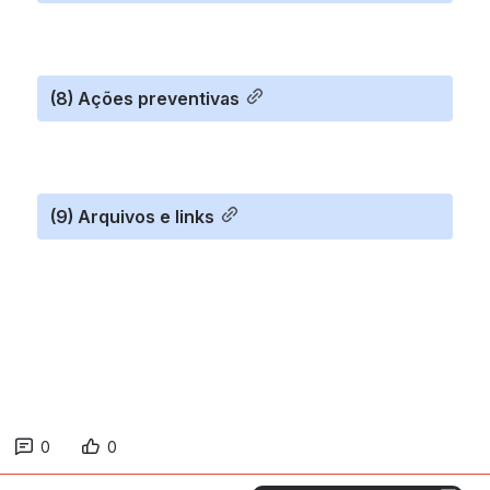
(8) Ações preventivas
(9) Arquivos e links
0
0